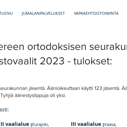
TUSIVU
JUMALANPALVELUKSET
VAPAAEHTOISTOIMINTA
reen ortodoksisen seurak
stovaalit 2023 - tulokset:
a seurakunnan jäsentä. Äänioikeuttaan käytti 123 jäsentä. Ä
 Tyhjiä äänestyslippuja oli yksi.
sti:
II vaalialue
III vaalialue
(
Eurajoki,
(
Vaasa,