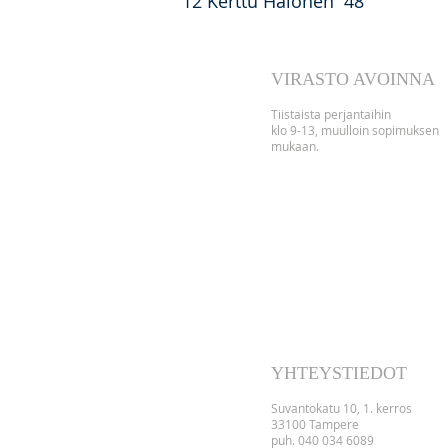
12 Kerttu Halonen 48
VIRASTO AVOINNA
Tii
staista perjantaihin
klo 9-13, muulloin sopimuksen
mukaan.
YHTEYSTIEDOT
Suvantokatu 10, 1. kerros
33100 Tampere
puh. 040 034 6089