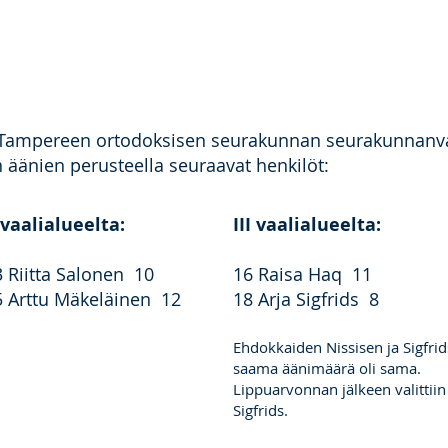
tä Tampereen ortodoksisen seurakunnan seurakunnanval
 äänien perusteella seuraavat henkilöt:
I vaalialueelta
:
III vaalialueelta:
3 Riitta Salonen 10
16 Raisa Haq 11
5 Arttu Mäkeläinen 12
18 Arja Sigfrids 8
Ehdokkaiden Nissisen ja Sigfrid
saama äänimäärä oli sama.
Lippuarvonnan jälkeen valittiin
Sigfrids.