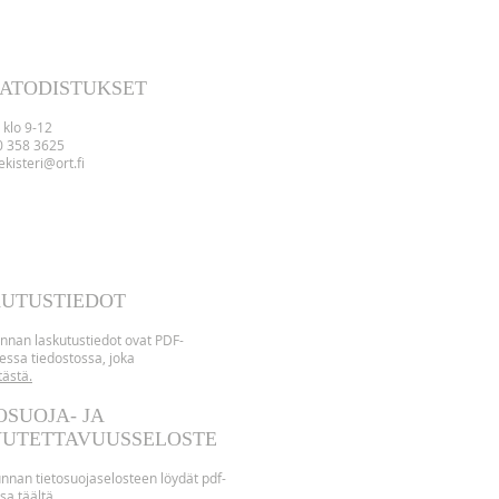
ATODISTUKSET
 klo 9-12
0 358 3625
kisteri@ort.fi
UTUSTIEDOT
nnan laskutustiedot ovat PDF-
essa tiedostossa, joka
tästä.
OSUOJA- JA
VUTETTAVUUSSELOSTE
nnan tietosuojaselosteen löydät pdf-
ssa
täält
ä
.