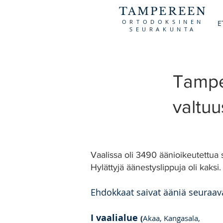
TAMPEREEN
ORTODOKSINEN
E
SEURAKUNTA
Tampe
valtuu
​​Vaalissa oli 3490 äänioikeutettu
Hylättyjä äänestyslippuja oli kaksi.
Ehdokkaat saivat ääniä seuraava
I vaalialue
(
Akaa, Kangasala,