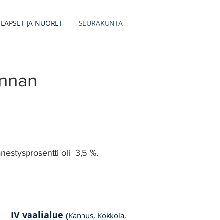
LAPSET JA NUORET
SEURAKUNTA
unnan
änestysprosentti oli 3,5 %.
IV vaalialue
(
Kannus, Kokkola,