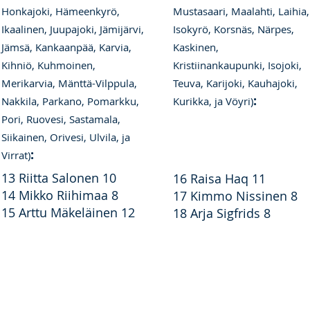
Honkajoki, Hämeenkyrö,
Mustasaari, Maalahti, Laihia,
Ikaalinen, Juupajoki, Jämijärvi,
Isokyrö, Korsnäs, Närpes,
Jämsä, Kankaanpää, Karvia,
Kaskinen,
Kihniö, Kuhmoinen,
Kristiinankaupunki, Isojoki,
Merikarvia, Mänttä-Vilppula,
Teuva, Karijoki, Kauhajoki,
:
Nakkila, Parkano, Pomarkku,
Kurikka, ja Vöyri)
Pori, Ruovesi, Sastamala,
Siikainen, Orivesi, Ulvila, ja
:
Virrat)
13 Riitta Salonen 10
16 Raisa Haq 11
14 Mikko Riihimaa 8
17 Kimmo Nissinen 8
15 Arttu Mäkeläinen 12
18 Arja Sigfrids 8