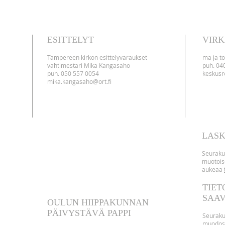
ESITTELYT
VIRK
Tampereen kirkon esittelyvaraukset
ma ja to
vahtimestari Mika Kangasaho
puh. 04
puh. 050 557 0054
keskusre
mika.kangasaho@ort.fi
LASK
Seuraku
muotois
aukeaa
TIET
SAA
OULUN HIIPPAKUNNAN
PÄIVYSTÄVÄ PAPPI
Seuraku
muodo