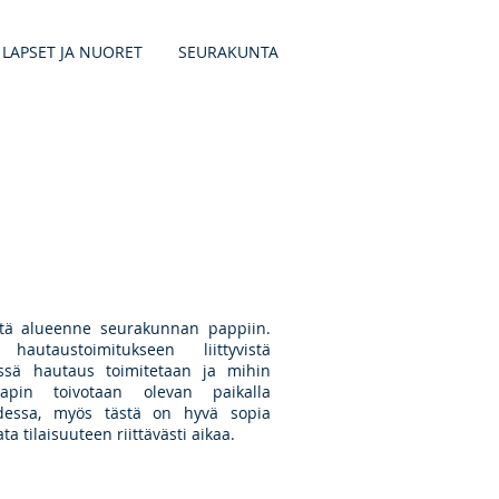
LAPSET JA NUORET
SEURAKUNTA
tä alueenne seurakunnan pappiin.
utaustoimitukseen liittyvistä
issä hautaus toimitetaan ja mihin
apin toivotaan olevan paikalla
udessa, myös tästä on hyvä sopia
ta tilaisuuteen riittävästi aikaa.