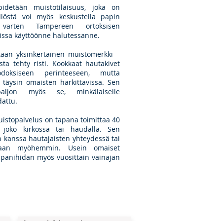
idetään muistotilaisuus, joka on
löstä voi myös keskustella papin
a varten Tampereen ortoksisen
vissa käyttöönne halutessanne.
aan yksinkertainen muistomerkki –
sta tehty risti. Kookkaat hautakivet
doksiseen perinteeseen, mutta
äysin omaisten harkittavissa. Sen
paljon myös se, minkälaiselle
attu.
istopalvelus on tapana toimittaa 40
 joko kirkossa tai haudalla. Sen
n kanssa hautajaisten yhteydessä tai
ntaan myöhemmin. Usein omaiset
panihidan myös vuosittain vainajan