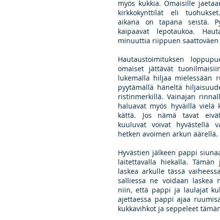
myös kukkia. Omaisille jaetaa
kirkkokynttilät eli tuohukse
aikana on tapana seistä. Py
kaipaavat lepotaukoa. Hau
minuuttia riippuen saattoväen
Hautaustoimituksen loppupu
omaiset jättävät tuonilmaisii
lukemalla hiljaa mielessään 
pyytämällä häneltä hiljaisuud
ristinmerkillä. Vainajan rinn
haluavat myös hyväillä vielä
kättä. Jos nämä tavat eivät
kuuluvat voivat hyvästellä va
hetken avoimen arkun äärellä.
Hyvästien jälkeen pappi siuna
laitettavalla hiekalla. Tämän
laskea arkulle tässä vaiheess
salliessa ne voidaan laskea 
niin, että pappi ja laulajat 
ajettaessa pappi ajaa ruumisa
kukkavihkot ja seppeleet tämä