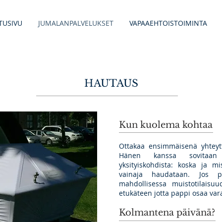
TUSIVU
JUMALANPALVELUKSET
VAPAAEHTOISTOIMINTA
HAUTAUS
Kun kuolema kohtaa
Ottakaa ensimmäisenä yhteyt
Hänen kanssa sovitaan ha
yksityiskohdista: koska ja m
vainaja haudataan. Jos p
mahdollisessa muistotilaisu
etukäteen jotta pappi osaa vara
Kolmantena päivänä?