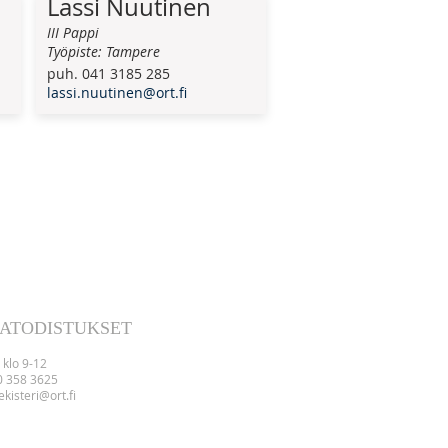
Lassi Nuutinen
III Pappi
Työpiste: Tampere
puh. 041 3185 285
lassi.nuutinen@ort.fi
ATODISTUKSET
 klo 9-12
0 358 3625
kisteri@ort.fi