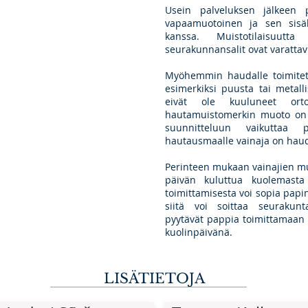
Usein palveluksen jälkeen p
vapaamuotoinen ja sen sisäl
kanssa. Muistotilaisuutt
seurakunnansalit ovat varatta
Myöhemmin haudalle toimitet
esimerkiksi puusta tai metalli
eivät ole kuuluneet orto
hautamuistomerkin muoto on t
suunnitteluun vaikuttaa 
hautausmaalle vainaja on haud
Perinteen mukaan vainajien mu
päivän kuluttua kuolemasta
toimittamisesta voi sopia papi
siitä voi soittaa seuraku
pyytävät pappia toimittamaan 
kuolinpäivänä.
LISÄTIETOJA