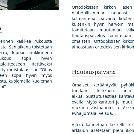
Ortodoksisen kirkon jäse
mahdollisimman nopeasti
kolmantena päivänä kuolem
kuitenkin hyvin harvoin ma
n
toimitetaan muutaman viik
hautauspalvelus toimitetaa
 ennen kaikkea rukousta
omaisten. Ortodoksisen kirko
ta. Sen aikana toistetaan
ainoastaan ortodoksisen kirkon
Herra, lepoon nukkuneen
rukous sopii hyvin
aitteeseen liitettäväksi
tty muistolause on ”Ollos
Hautauspäivänä
kseen sopii hyvin myös
eista, kuolemalla kuoleman
Omaiset kerääntyvät pyhäk
oi”.
tuodaan kirkkoon noin
alkua. Suitsutusastiaa kantav
ovella. Myös kanttori ja muut 
mukana vastaanotossa. Arkku
Pyhä Jumala -veisua.
Arkku kannetaan keskelle kir
arkkuun asetetaan pieni ikon