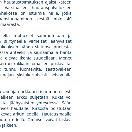
n hautaustoimituksen ajaksi käteen
t. Varsinaisen hautauspalveluksen
häkössä on istuimia niille, jotka
taansiunaaminen kestää noin 40
 määrästä.
olella tuohukset sammutetaan ja
n siirtyneelle viimeiset jäähyväiset
rukouksen hänen sielunsa puolesta,
essa anteeksi ja siunaamalla häntä
alla olevaa ikonia suudellaan. Monet
 kerran rakkaan omaisen poskea tai
 tunnu luontevilta, saattoväkeen
inajan yksinkertaisesti seisomalla
a vainajan arkkuun ristinmuotoisesti
 jälkeen arkku suljetaan. Kukat voi
a tai jäähyväisten yhteydessä. Sään
myös haudalle. Kirkosta poistutaan
kulkevat arkun edellä. Hautausmaalle
uton edellä. Omaiset voivat laskea
n jälkeen.