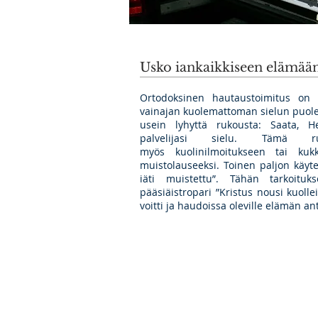
Usko iankaikkiseen elämää
Ortodoksinen hautaustoimitus on
vainajan kuolemattoman sielun puoles
usein lyhyttä rukousta: Saata, 
palvelijasi sielu. Tämä 
myös kuolinilmoitukseen tai kukkal
muistolauseeksi. Toinen paljon käyte
iäti muistettu”. Tähän tarkoitu
pääsiäistropari ”Kristus nousi kuoll
voitti ja haudoissa oleville elämän ant