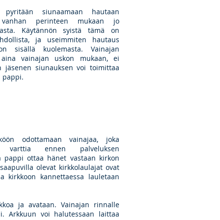
n pyritään siunaamaan hautaan
, vanhan perinteen mukaan jo
asta. Käytännön syistä tämä on
hdollista, ja useimmiten hautaus
on sisällä kuolemasta. Vainajan
n aina vainajan uskon mukaan, ei
n jäsenen siunauksen voi toimittaa
 pappi.
köön odottamaan vainajaa, joka
 varttia ennen palveluksen
a pappi ottaa hänet vastaan kirkon
saapuvilla olevat kirkkolaulajat ovat
a kirkkoon kannettaessa lauletaan
kkoa ja avataan. Vainajan rinnalle
i. Arkkuun voi halutessaan laittaa