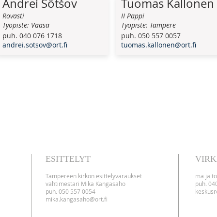
Andrei Sõtšov
Tuomas Kallonen
Rovasti
II Pappi
Työpiste: Vaasa
Työpiste: Tampere
puh. 040 076 1718
puh. 050 557 0057
andrei.sotsov@ort.fi
tuomas.kallonen@ort.fi
ESITTELYT
VIRK
Tampereen kirkon esittelyvaraukset
ma ja to
vahtimestari Mika Kangasaho
puh. 04
puh. 050 557 0054
keskusre
mika.kangasaho@ort.fi