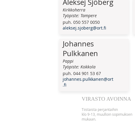
Aleksej Sjöberg
Kirkkoherra
Työpiste: Tampere
puh. 050 557 0050
aleksej.sjoberg@ort.fi
Johannes
Pulkkanen
Pappi
Työpiste: Kokkola
puh. 044 901 53 67
johannes.pulkkanen@ort
.fi
VIRASTO AVOINNA
Tii
staista perjantaihin
klo 9-13, muulloin sopimuksen
mukaan.